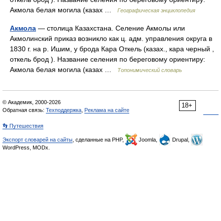
Акмола белая могила (казах …
Географическая энциклопедия
Акмола
— столица Казахстана. Селение Акмолы или
Акмолинский приказ возникло как ц. адм. управления округа в
1830 г. на р. Ишим, у брода Кара Откель (казах., кара черный ,
откель брод ). Название селения по береговому ориентиру:
Акмола белая могила (казах …
Топонимический словарь
© Академик, 2000-2026
18+
Обратная связь:
Техподдержка
,
Реклама на сайте
👣 Путешествия
Экспорт словарей на сайты
, сделанные на PHP,
Joomla,
Drupal,
WordPress, MODx.