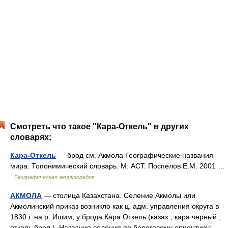
Смотреть что такое "Кара-Откель" в других
словарях:
Кара-Откель
— брод см. Акмола Географические названия
мира: Топонимический словарь. М: АСТ. Поспелов Е.М. 2001 …
Географическая энциклопедия
АКМОЛА
— столица Казахстана. Селение Акмолы или
Акмолинский приказ возникло как ц. адм. управления округа в
1830 г. на р. Ишим, у брода Кара Откель (казах., кара черный ,
откель брод ). Название селения по береговому ориентиру: