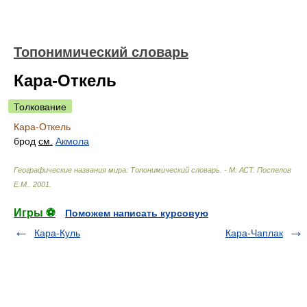
Топонимический словарь
Кара-Откель
Толкование
Кара-Откель
брод
см.
Акмола
Географические названия мира: Топонимический словарь. - М: АСТ
.
Поспелов
Е.М.
.
2001
.
Игры ⚽
Поможем написать курсовую
Кара-Куль
Кара-Чаплак